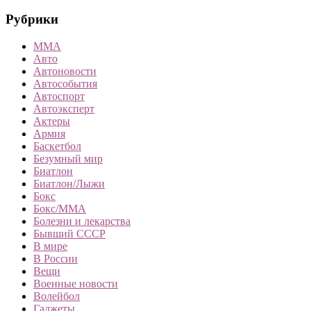
Рубрики
MMA
Авто
Автоновости
Автособытия
Автоспорт
Автоэксперт
Актеры
Армия
Баскетбол
Безумный мир
Биатлон
Биатлон/Лыжи
Бокс
Бокс/MMA
Болезни и лекарства
Бывший СССР
В мире
В России
Вещи
Военные новости
Волейбол
Гаджеты