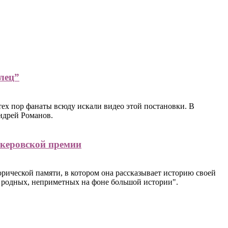
лец”
тех пор фанаты всюду искали видео этой постановки. В
ндрей Романов.
керовской премии
рической памяти, в котором она рассказывает историю своей
их родных, неприметных на фоне большой истории".