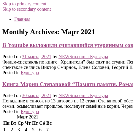
Skip to primary content
Skip to secondary content
Главная
Monthly Archives:
Март 2021
В Youtube выложили считавшийся утерянным сове
Posted on
31 марта, 2021
by
NEWSru.com :: Культура
Фильм-спектакль по книге "Хранители" был снят на студии Лен
спектакле снялись Виктор Смирнов, Елена Соловей, Георгий 
Posted in
Культура
Книга Марии Степановой “Памяти памяти. Рома
Posted on
30 марта, 2021
by
NEWSru.com :: Культура
Попадание в список из 13 авторов из 12 стран Степановой обе
семьи, осмысливает прошлое, исследует семейные корни. Через
Posted in
Культура
Март 2021
Пн
Вт
Ср
Чт
Пт
Сб
Вс
1
2
3
4
5
6
7