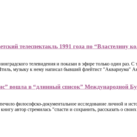
тский телеспектакль 1991 года по “Властелину ко
инградского телевидения и показан в эфире только один раз. С 
Штиль, музыку к нему написал бывший флейтист "Аквариума" А
нс” вошла в “длинный список” Международной Бу
спечило философско-документальное исследование личной и исто
 книгу автор стремилась "спасти и сохранить, рассказать о сво