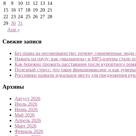
8
9
10
11
12
13
14
15
16
17
18
19
20
21
22
23
24
25
26
27
28
29
30
31
Апр »
Свежие записи
Без права на несовершенство: почему современные люди с
Нажать на паузу: как «мыльницы» и MP3-плееры стали 
Как бережно прожить расставание после курортного рома
Полезный стресс: что такое фрикшнмаксинг и как зумер
Россиянки назвали идеальное место для предложения рук
Архивы
Август 2026
Июль 2026
Июнь 2026
Май 2026
Апрель 2026
Март 2026
Февраль 2026