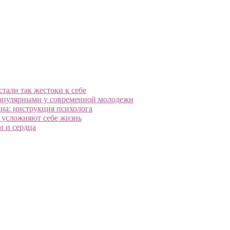
тали так жестоки к себе
популярными у современной молодежи
на: инструкция психолога
ы усложняют себе жизнь
и и сердца