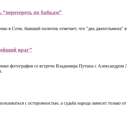
 “перетереть по бабкам”
о в Сочи, бывший политик отмечает, что "два джентльмена" вст
лейший враг”
лики фотография со встречи Владимира Путина с Александром 
и.
ользоваться с осторожностью, а судьба народа зависит только о