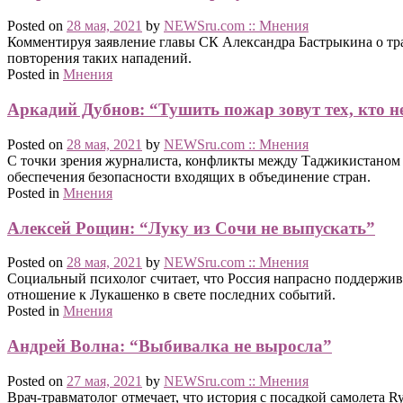
Posted on
28 мая, 2021
by
NEWSru.com :: Мнения
Комментируя заявление главы СК Александра Бастрыкина о тра
повторения таких нападений.
Posted in
Мнения
Аркадий Дубнов: “Тушить пожар зовут тех, кто н
Posted on
28 мая, 2021
by
NEWSru.com :: Мнения
С точки зрения журналиста, конфликты между Таджикистаном 
обеспечения безопасности входящих в объединение стран.
Posted in
Мнения
Алексей Рощин: “Луку из Сочи не выпускать”
Posted on
28 мая, 2021
by
NEWSru.com :: Мнения
Социальный психолог считает, что Россия напрасно поддержив
отношение к Лукашенко в свете последних событий.
Posted in
Мнения
Андрей Волна: “Выбивалка не выросла”
Posted on
27 мая, 2021
by
NEWSru.com :: Мнения
Врач-травматолог отмечает, что история с посадкой самолета 