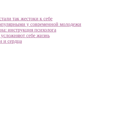
тали так жестоки к себе
популярными у современной молодежи
на: инструкция психолога
ы усложняют себе жизнь
и и сердца