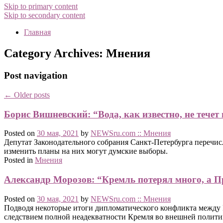
Skip to primary content
Skip to secondary content
Главная
Category Archives:
Мнения
Post navigation
←
Older posts
Борис Вишневский: “Вода, как известно, не течет
Posted on
30 мая, 2021
by
NEWSru.com :: Мнения
Депутат Законодательного собрания Санкт-Петербурга перечисл
изменить планы на них могут думские выборы.
Posted in
Мнения
Александр Морозов: “Кремль потерял много, а П
Posted on
30 мая, 2021
by
NEWSru.com :: Мнения
Подводя некоторые итоги дипломатического конфликта между Р
следствием полной неадекватности Кремля во внешней полити