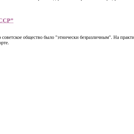
СССР”
 советское общество было "этнически безразличным". На практ
орте.