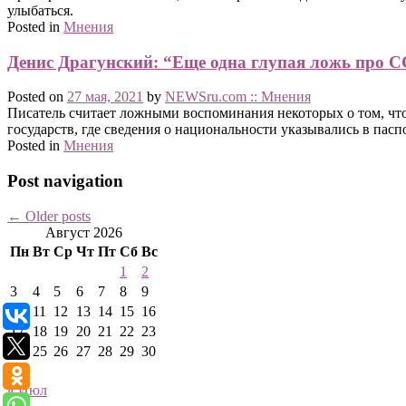
улыбаться.
Posted in
Мнения
Денис Драгунский: “Еще одна глупая ложь про 
Posted on
27 мая, 2021
by
NEWSru.com :: Мнения
Писатель считает ложными воспоминания некоторых о том, что
государств, где сведения о национальности указывались в пасп
Posted in
Мнения
Post navigation
←
Older posts
Август 2026
Пн
Вт
Ср
Чт
Пт
Сб
Вс
1
2
3
4
5
6
7
8
9
10
11
12
13
14
15
16
17
18
19
20
21
22
23
24
25
26
27
28
29
30
31
« Июл