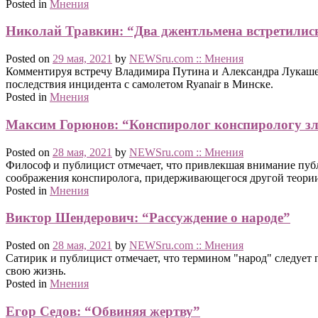
Posted in
Мнения
Николай Травкин: “Два джентльмена встретились
Posted on
29 мая, 2021
by
NEWSru.com :: Мнения
Комментируя встречу Владимира Путина и Александра Лукашенк
последствия инцидента с самолетом Ryanair в Минске.
Posted in
Мнения
Максим Горюнов: “Конспиролог конспирологу з
Posted on
28 мая, 2021
by
NEWSru.com :: Мнения
Философ и публицист отмечает, что привлекшая внимание пуб
соображения конспиролога, придерживающегося другой теори
Posted in
Мнения
Виктор Шендерович: “Рассуждение о народе”
Posted on
28 мая, 2021
by
NEWSru.com :: Мнения
Сатирик и публицист отмечает, что термином "народ" следует п
свою жизнь.
Posted in
Мнения
Егор Седов: “Обвиняя жертву”