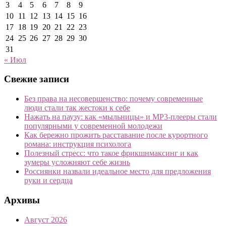
3
4
5
6
7
8
9
10
11
12
13
14
15
16
17
18
19
20
21
22
23
24
25
26
27
28
29
30
31
« Июл
Свежие записи
Без права на несовершенство: почему современные
люди стали так жестоки к себе
Нажать на паузу: как «мыльницы» и MP3-плееры стали
популярными у современной молодежи
Как бережно прожить расставание после курортного
романа: инструкция психолога
Полезный стресс: что такое фрикшнмаксинг и как
зумеры усложняют себе жизнь
Россиянки назвали идеальное место для предложения
руки и сердца
Архивы
Август 2026