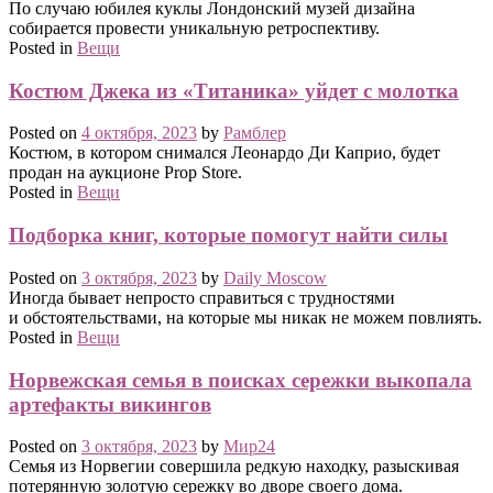
По случаю юбилея куклы Лондонский музей дизайна
собирается провести уникальную ретроспективу.
Posted in
Вещи
Костюм Джека из «Титаника» уйдет с молотка
Posted on
4 октября, 2023
by
Рамблер
Костюм, в котором снимался Леонардо Ди Каприо, будет
продан на аукционе Prop Store.
Posted in
Вещи
Подборка книг, которые помогут найти силы
Posted on
3 октября, 2023
by
Daily Moscow
Иногда бывает непросто справиться с трудностями
и обстоятельствами, на которые мы никак не можем повлиять.
Posted in
Вещи
Норвежская семья в поисках сережки выкопала
артефакты викингов
Posted on
3 октября, 2023
by
Мир24
Семья из Норвегии совершила редкую находку, разыскивая
потерянную золотую сережку во дворе своего дома.