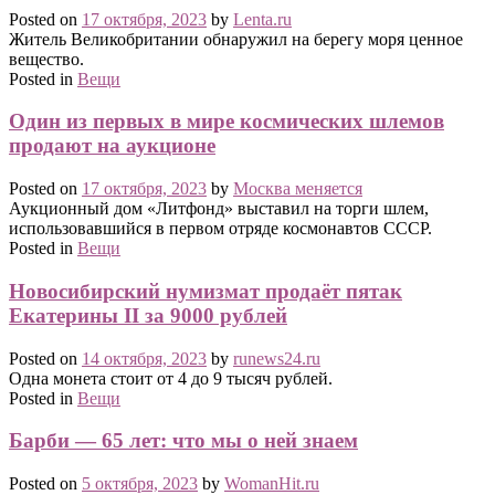
Posted on
17 октября, 2023
by
Lenta.ru
Житель Великобритании обнаружил на берегу моря ценное
вещество.
Posted in
Вещи
Один из первых в мире космических шлемов
продают на аукционе
Posted on
17 октября, 2023
by
Москва меняется
Аукционный дом «Литфонд» выставил на торги шлем,
использовавшийся в первом отряде космонавтов СССР.
Posted in
Вещи
Новосибирский нумизмат продаёт пятак
Екатерины II за 9000 рублей
Posted on
14 октября, 2023
by
runews24.ru
Одна монета стоит от 4 до 9 тысяч рублей.
Posted in
Вещи
Барби — 65 лет: что мы о ней знаем
Posted on
5 октября, 2023
by
WomanHit.ru