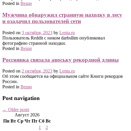
Posted in
Вещи
Мужчина обнаружил странную находку в лесу
и озадачил пользователей сети
Posted on
3 октября, 2023
by
Lenta.ru
Пользователь Reddit с ником darbsllim опубликовал
фотографию странной находки.
Posted in
Вещи
Россиянка связала авоську рекордной длины
Posted on
2 октября, 2023
by
Lenta.ru
Об этом сообщается на официальном сайте Книги рекордов
России.
Posted in
Вещи
Post navigation
←
Older posts
Август 2026
Пн
Вт
Ср
Чт
Пт
Сб
Вс
1
2